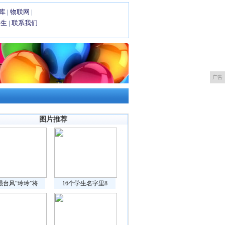
库
|
物联网
|
学生
|
联系我们
广告
图片推荐
强台风“玲玲”将
16个学生名字里8