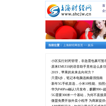
首
企
当前位置：
上海财经网首页
>>
娱乐
·
小区实行封闭管理，非急需包裹可暂
·
原来EMUI10的语音助手竟有这么多
·
2019，苹果的未来去向何方？
·
只需6步，笔记本电脑选购最强指南
·
新年5G手机首选，小米10性能、拍
·
华为P40Pro确认3月发布，麒麟990
·
5G需要300米一个基站，为何不直接弄
·
微盟免费开放外卖小程序 为商家提供