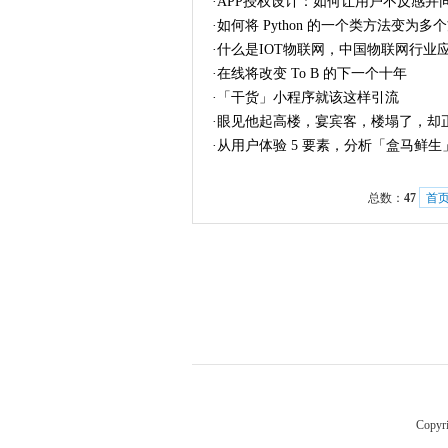
·
APP授权设计：如何让用户不反感并
·
如何将 Python 的一个类方法变为多
·
什么是IOT物联网，中国物联网行业
·
在线将改变 To B 的下一个十年
·
「干货」小程序就该这样引流
·
眼见他起高楼，宴宾客，楼塌了，却
·
从用户体验 5 要素，分析「盒马鲜
总数：
47
首
Copyr