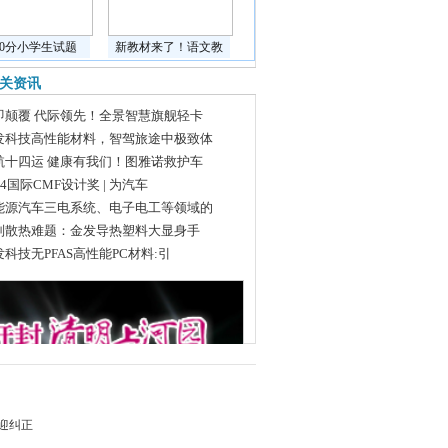
道0分小学生试题
新教材来了！语文教
关资讯
即颠覆 代际领先！全景智慧旗舰轻卡
发科技高性能材料，智驾旅途中极致体
航十四运 健康有我们！图雅诺救护车
24国际CMF设计奖 | 为汽车
能源汽车三电系统、电子电工等领域的
别散热难题：金发导热塑料大显身手
发科技无PFAS高性能PC材料:引
迎纠正