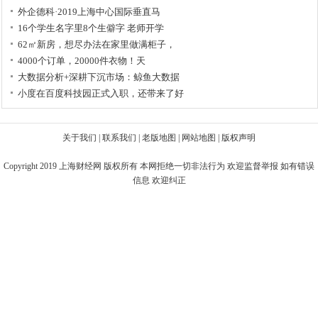
外企德科·2019上海中心国际垂直马
16个学生名字里8个生僻字 老师开学
62㎡新房，想尽办法在家里做满柜子，
4000个订单，20000件衣物！天
大数据分析+深耕下沉市场：鲸鱼大数据
小度在百度科技园正式入职，还带来了好
关于我们
|
联系我们
|
老版地图
|
网站地图
|
版权声明
Copyright 2019
上海财经网
版权所有 本网拒绝一切非法行为 欢迎监督举报 如有错误
信息 欢迎纠正