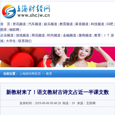
首 页
|
资讯频道
|
汽车频道
|
娱乐频道
|
教育频道
|
家居频道
|
科技频道
|
问吧
|
图库
|
物联网
|
企业频道
|
游戏频道
|
商讯频道
|
时尚频道
|
金融频道
|
微商频道
|
教育
|
ＩＴ
游
戏
|
大学生
|
联系我们
广告
当前位置：
上海财经网首页
>>
教育
新教材来了！语文教材古诗文占近一半课文数
发表时间：2019-09-06 09:48:28
阅读：19
来源：互联网