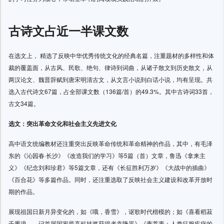
古诗文占近一半课文数
在选文上， 精选了反映中华优秀传统文化的经典名篇，注重题材的多样性和体
裁的覆盖面，从古风、民歌、绝句、律诗到词曲，从诸子散文到历史散文，从
两汉论文、魏晋辞赋到唐宋明清古文，从文言小说到白话小说，均有呈现。共
选入古代诗文67篇，占全部课文数（136篇/首）的49.3%。其中古诗词33首，
古文34篇。
选文：突出革命文化和社会主义先进文化
高中语文统编教材还注重突出反映革命传统和革命精神的作品，其中，有毛泽
东的《沁园春·长沙》《改造我们的学习》等5篇（首）文章，鲁迅《拿来主
义》《纪念刘和珍君》等5篇文章，还有《长征胜利万岁》《大战中的插曲》
《百合花》等多篇作品。同时，还注重选取了反映社会主义建设和改革开放时
期的作品。
展现祖国日新月异变化的，如《哦，香雪》，讴歌时代楷模的；如《喜看稻菽
千重浪——记首届国家最高科技奖获得者袁隆平》《青蒿素：人类征服疾病的