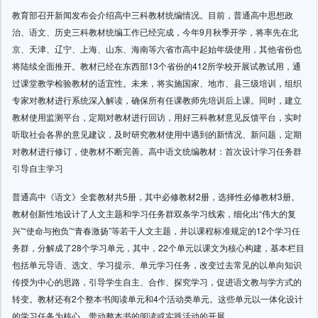
教育部召开新闻发布会介绍高中三科教材统编情况。目前，普通高中思想政
治、语文、历史三科教材统编工作已经完成，今年9月秋季开学，将率先在北
京、天津、辽宁、上海、山东、海南等六省市高中起始年级使用，其他省份也
将陆续全面推开。教材已经在东西部13个省份的412所学校开展试教试用，通
过课堂教学检验教材的适宜性。未来，将实施国家、地市、县三级培训，组织
专家对教材进行系统深入解读，确保所有任课教师先培训后上课。同时，建立
教材使用监测平台，定期对教材进行回访，用好三科教材意见反馈平台，实时
听取社会各界的意见建议，及时研究教材使用中遇到的新情况、新问题，定期
对教材进行修订，使教材不断完善。高中语文统编教材：首次设计学习任务群
引导自主学习
普通高中《语文》全套教材共5册，其中必修教材2册，选择性必修教材3册。
教材创新性地设计了人文主题和学习任务群双条学习线索，细化出“伟大的复
兴”“使命与抱负”“青春激扬”等若干人文主题，并以课程标准规定的12个学习任
务群，分解成了28个学习单元，其中，22个单元以课文为核心构建，基本栏目
包括单元导语、选文、学习提示、单元学习任务，改变过去常见的以单向知识
传授为中心的思路，引导学生自主、合作、探究学习，促进语文教与学方式的
转变。教材还有2个整本书阅读单元和4个活动类单元。这些单元以一体化设计
的学习任务为核心，带动整本书的阅读或实践活动的开展。