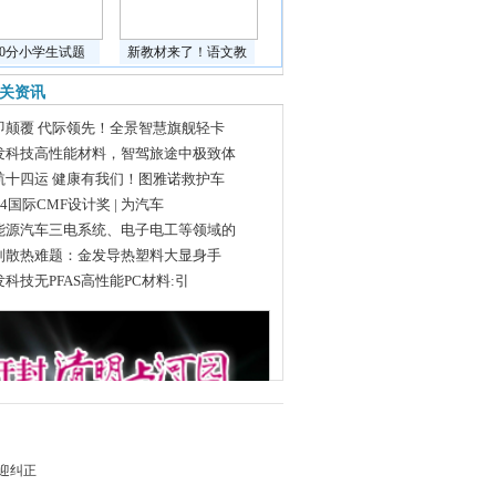
道0分小学生试题
新教材来了！语文教
关资讯
即颠覆 代际领先！全景智慧旗舰轻卡
发科技高性能材料，智驾旅途中极致体
航十四运 健康有我们！图雅诺救护车
24国际CMF设计奖 | 为汽车
能源汽车三电系统、电子电工等领域的
别散热难题：金发导热塑料大显身手
发科技无PFAS高性能PC材料:引
迎纠正