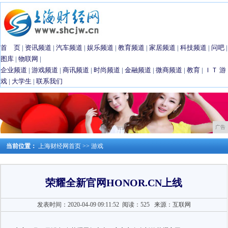
首 页
|
资讯频道
|
汽车频道
|
娱乐频道
|
教育频道
|
家居频道
|
科技频道
|
问吧
|
图库
|
物联网
|
企业频道
|
游戏频道
|
商讯频道
|
时尚频道
|
金融频道
|
微商频道
|
教育
|
ＩＴ
游
戏
|
大学生
|
联系我们
广告
当前位置：
上海财经网首页
>>
游戏
荣耀全新官网HONOR.CN上线
发表时间：2020-04-09 09:11:52
阅读：525
来源：互联网