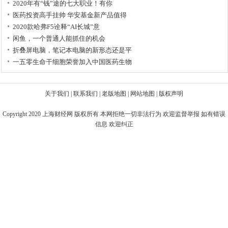
2020年有“钱”途的七大职业！有你
医药投资高手挂帅 华安基金新产品值得
2020款哈弗F5诠释“AI长城”意
闲鱼，一个普通人能抓住的机会
折叠屏电脑，笔记本电脑的新形态还是平
一五零生命干细胞荣誉加入中国医药生物
关于我们
|
联系我们
|
老版地图
|
网站地图
|
版权声明
Copyright 2020
上海财经网
版权所有 本网拒绝一切非法行为 欢迎监督举报 如有错误
信息 欢迎纠正