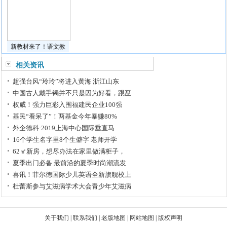
新教材来了！语文教
相关资讯
超强台风“玲玲”将进入黄海 浙江山东
中国古人戴手镯并不只是因为好看，跟巫
权威！强力巨彩入围福建民企业100强
基民“看呆了”！两基金今年暴赚80%
外企德科·2019上海中心国际垂直马
16个学生名字里8个生僻字 老师开学
62㎡新房，想尽办法在家里做满柜子，
夏季出门必备 最前沿的夏季时尚潮流发
喜讯！菲尔德国际少儿英语全新旗舰校上
杜蕾斯参与艾滋病学术大会青少年艾滋病
关于我们
|
联系我们
|
老版地图
|
网站地图
|
版权声明