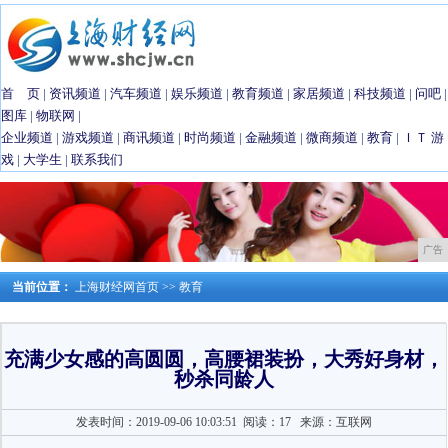
首 页
|
资讯频道
|
汽车频道
|
娱乐频道
|
教育频道
|
家居频道
|
科技频道
|
问吧
|
图库
|
物联网
|
企业频道
|
游戏频道
|
商讯频道
|
时尚频道
|
金融频道
|
微商频道
|
教育
|
ＩＴ
游
戏
|
大学生
|
联系我们
广告
当前位置：
上海财经网首页
>>
教育
充满少女感的高圆圆，高腰裙装扮，大秀好身材，
秒杀同龄人
发表时间：2019-09-06 10:03:51
阅读：17
来源：互联网