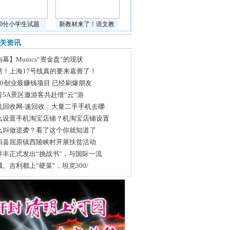
道0分小学生试题
新教材来了！语文教
关资讯
幕】Munics“资金盘”的现状
磅！上海17号线真的要来嘉善了！
020创业最赚钱项目 已经刷爆朋友
晋5A景区邀游客共赴缙“云”游
机回收网-速回收：大量二手手机去哪
么设置手机淘宝店铺？机淘宝店铺设置
么叫做逆袭？看了这个你就知道了
归县屈原镇西陵峡村开展扶贫活动
洋丰正式发出“挑战书”，与国际一流
城、吉利都上“硬菜”，坦克300/