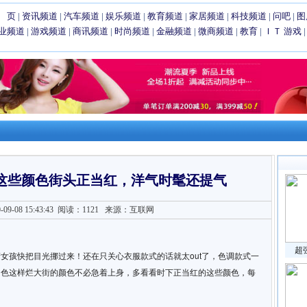
 页
|
资讯频道
|
汽车频道
|
娱乐频道
|
教育频道
|
家居频道
|
科技频道
|
问吧
|
图
业频道
|
游戏频道
|
商讯频道
|
时尚频道
|
金融频道
|
微商频道
|
教育
|
ＩＴ
游戏
这些颜色街头正当红，洋气时髦还提气
9-08 15:43:43
阅读：1121
来源：互联网
超
女孩快把目光挪过来！还在只关心衣服款式的话就太out了，色调款式一
白色这样烂大街的颜色不必急着上身，多看看时下正当红的这些颜色，每