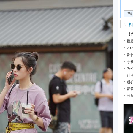
3
相
【内
重
2
新
手
怎
什
秭
新
长