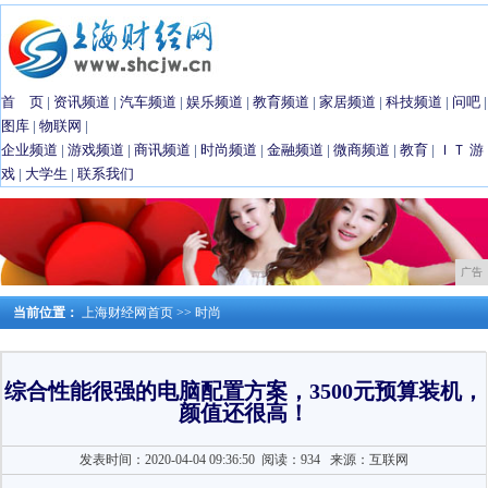
首 页
|
资讯频道
|
汽车频道
|
娱乐频道
|
教育频道
|
家居频道
|
科技频道
|
问吧
|
图库
|
物联网
|
企业频道
|
游戏频道
|
商讯频道
|
时尚频道
|
金融频道
|
微商频道
|
教育
|
ＩＴ
游
戏
|
大学生
|
联系我们
广告
当前位置：
上海财经网首页
>>
时尚
综合性能很强的电脑配置方案，3500元预算装机，
颜值还很高！
发表时间：2020-04-04 09:36:50
阅读：934
来源：互联网