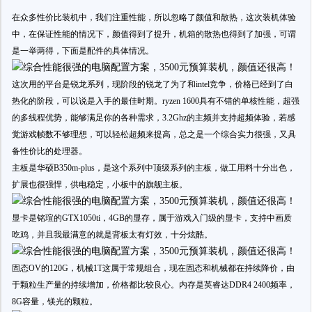
在众多性价比装机中，我们注重性能，所以忽略了颜值和散热，这次装机体验
中，在保证性能的情况下，颜值得到了提升，机箱的散热也得到了加强，可谓
是一举两得，下面是配件的具体情况。
这次用的平台是锐龙系列，现阶段的锐龙了为了和intel竞争，价格已经到了白
热化的阶段，可以说是入手的最佳时期。ryzen 1600具有不错的单核性能，超强
的多线程优势，能够满足你的各种需求，3.2Ghz的主频并支持超频体验，若感
觉游戏帧数不够理想，可以轻松超频来提高，总之是一个综合实力很强，又具
备性价比的处理器。
主板是华硕B350m-plus，是这个系列中顶级系列的主板，做工用料十分出色，
扩展也很强悍，供电稳定，小板中的旗舰主板。
显卡是铭瑄的GTX1050ti，4GB的显存，属于游戏入门级的显卡，支持中画质
吃鸡，并且我最满意的就是背板太有灯效，十分炫酷。
固态OV的120G，机械1T这属于常规组合，现在固态和机械都在持续降价，由
于颗粒生产量的持续增加，价格都比较良心。内存是英睿达DDR4 2400频率，
8G容量，镁光的颗粒。