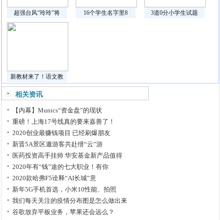
超强台风“玲玲”将
16个学生名字里8
3道0分小学生试题
新教材来了！语文教
相关资讯
【内幕】Munics“资金盘”的现状
重磅！上海17号线真的要来嘉善了！
2020创业最赚钱项目 已经刷爆朋友
新晋5A景区邀游客共赴缙“云”游
医药投资高手挂帅 华安基金新产品值得
2020年有“钱”途的七大职业！有你
2020款哈弗F5诠释“AI长城”意
新年5G手机首选，小米10性能、拍照
我们每天关注的疫情分布图是怎么做出来
谷歌放弃平板业务，苹果还会远么？