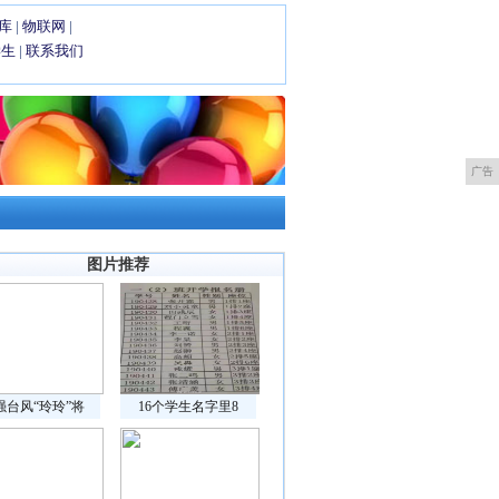
库
|
物联网
|
学生
|
联系我们
广告
图片推荐
强台风“玲玲”将
16个学生名字里8