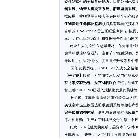
硬件到软件的全栈自研能力。目前公司已实
制系统、语音人机交互系统、鼾声监测系统
据应用、物联网平台接入等在内的全链条服
生物雷达生命体征监测
领域具有显著的技术
自研的“HS-Sleep OS雷达睡眠监测算
应用，在供应链稳定性和数据安全性上为国内
此次引入的投资方慈聚新材，作为苹果传
完善的供应链资源与丰富的产业赋能经验。双
器应用、供应链优化、质量管控升级等多个
回顾发展历程，ONETENO的成长之路
【种子轮】
投资，为早期技术研发与产品原
获得
孝义家光电、大宫材料
联合投资，加速了
标志着ONETENO已进入规模化发展的关键
据了解，本轮融资资金将重点聚焦两大核
实现毫米波生物雷达睡眠监测系统等核心产
完善质量管控体系
，依托慈聚新材的供应链
原材料采购、生产加工到成品交付的每一个
此次Pre-A轮融资的完成，是资本市场对
王鹏表示，“未来，我们将以此次融资为契机