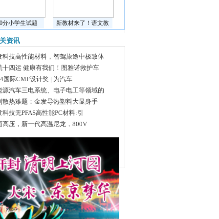
道0分小学生试题
新教材来了！语文教
关资讯
发科技高性能材料，智驾旅途中极致体
航十四运 健康有我们！图雅诺救护车
24国际CMF设计奖 | 为汽车
能源汽车三电系统、电子电工等领域的
别散热难题：金发导热塑料大显身手
发科技无PFAS高性能PC材料:引
面高压，新一代高温尼龙，800V