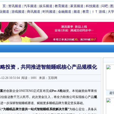
 页
|
资讯频道
|
汽车频道
|
娱乐频道
|
教育频道
|
家居频道
|
科技频道
|
问吧
|
图
业频道
|
游戏频道
|
商讯频道
|
时尚频道
|
金融频道
|
频道
|
教育
|
ＩＴ
游戏
|
大
链战略投资，共同推进智能睡眠核心产品规模化
2-26 10:51:04
阅读：1691
来源：互联网
方案
的创新企业ONETENO正式宣布完成
Pre-A轮
融资。本轮融资由苹果传
超
后估值达数千万人民币。此次资金注入，将全力助推公司实现核心产品
规
为进一步深耕智能睡眠赛道、赋能更多睡眠品牌方奠定坚实基础。
以
“为睡眠品牌方提供一站式智能睡眠系统解决方案”
为核心定位，具备从