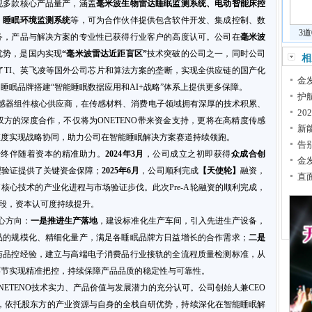
现多款核心产品量产，涵盖
毫米波生物雷达睡眠监测系统、电动智能床控
、睡眠环境监测系统
等，可为合作伙伴提供包含软件开发、集成控制、数
3
务，产品与解决方案的专业性已获得行业客户的高度认可。公司在
毫米波
优势，是国内实现
“毫米波雷达近距盲区”
技术突破的公司之一，同时公司
相
法”摆脱了TI、英飞凌等国外公司芯片和算法方案的垄断，实现全供应链的国产化
金
睡眠品牌搭建“智能睡眠数据应用和AI+战略”体系上提供更多保障。
护
感器组件核心供应商，在传感材料、消费电子领域拥有深厚的技术积累、
20
方的深度合作，不仅将为ONETENO带来资金支持，更将在高精度传感
新
维度实现战略协同，助力公司在智能睡眠解决方案赛道持续领跑。
告
始终伴随着资本的精准助力。
2024年3月
，公司成立之初即获得
众成合创
金
型验证提供了关键资金保障；
2025年6月
，公司顺利完成
【天使轮】
融资，
直
核心技术的产业化进程与市场验证步伐。此次Pre-A轮融资的顺利完成，
阶段，资本认可度持续提升。
心方向：
一是推进生产落地
，建设标准化生产车间，引入先进生产设备，
品的规模化、精细化量产，满足各睡眠品牌方日益增长的合作需求；
二是
与品控经验，建立与高端电子消费品行业接轨的全流程质量检测标准，从
环节实现精准把控，持续保障产品品质的稳定性与可靠性。
ONETENO技术实力、产品价值与发展潜力的充分认可。公司创始人兼CEO
，依托股东方的产业资源与自身的全栈自研优势，持续深化在智能睡眠解