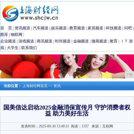
首 页
|
资讯频道
|
汽车频道
|
娱乐频道
|
教育频道
|
家居频道
|
科技频道
|
问吧
|
图库
|
物联网
|
企业频道
|
游戏频道
|
商讯频道
|
时尚频道
|
金融频道
|
微商频道
|
教育
|
ＩＴ
游
戏
|
大学生
|
联系我们
广告
当前位置：
上海财经网首页
>>
资讯
国美信达启动2025金融消保宣传月 守护消费者权
益 助力美好生活​
发表时间：2025-09-30 13:49:31
阅读：1337
来源：互联网