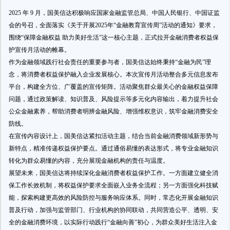
2025 年 9 月，国美信达积极响应国家金融监管总局、中国人民银行、中国证监
会的号召，全面落实《关于开展2025年“金融教育宣传周”活动的通知》要求，
围绕“保障金融权益 助力美好生活”这一核心主题，正式拉开金融消费者权益保
护宣传月活动的帷幕。
作为金融领域践行社会责任的重要参与者，国美信达始终秉持“金融为民”理
念，将消费者权益保护融入企业发展核心。本次宣传月活动整合多元信息发布
平台，构建全方位、广覆盖的宣传矩阵。活动聚焦群众最关心的金融权益保障
问题，通过政策解读、知识普及、风险提示等多元化内容输出，着力提升社会
公众金融素养，帮助消费者明辨金融风险、增强维权意识，筑牢金融消费安全
防线。
在宣传内容设计上，国美信达紧扣活动主题，结合当前金融消费领域新形势与
新特点，精准传递权益保护要点。通过通俗易懂的表达形式，将专业金融知识
转化为群众易懂的内容，充分展现金融机构的责任与温度。
展望未来，国美信达将持续深化金融消费者权益保护工作。一方面建立健全消
保工作长效机制，将权益保护要求全面嵌入业务全流程；另一方面强化科技赋
能，探索构建更高效的风险防控与服务响应体系。同时，常态化开展金融知识
普及行动，加强与监管部门、行业机构的协同联动，共同营造公平、透明、安
全的金融消费环境，以实际行动践行“金融向善”初心，为群众美好生活注入金