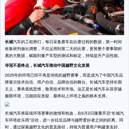
长城
汽车的工程师们，每日采集赛车在比赛过程的数据，第一时间
收集研判做出调整，不仅运用到第二天的比赛，更将整个赛事期积
累的大数据，赋能到量产车型的测试和标定，持续提升产品性能。
夺冠不是终点
，长城汽车
推动
中国越野
文化发展
2025年的环塔已经不再是传统的越野赛事，而是成为了中国汽车品
牌展示技术自信、用户自信、品牌自信的舞台。长城汽车坚持长期
主义，秉承底线思维，敬畏技术和市场。这正是长城汽车从容穿越
极限环境，沉稳回应质疑，最终站上环塔之巅的根本支撑。
长城汽车将延续环塔赛事的激情和热血，在6月2日隆重开启“长城汽
车环塔欢乐周”活动，进一步拉近品牌与越野爱好者之间的距离。同
时，通过探索越野文化的普及路径，持续为普通用户构建更友好、