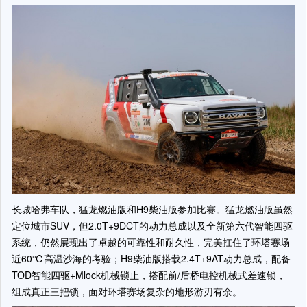
长城哈弗车队，猛龙燃油版和H9柴油版参加比赛。猛龙燃油版虽然
定位城市SUV，但2.0T+9DCT的动力总成以及全新第六代智能四驱
系统，仍然展现出了卓越的可靠性和耐久性，完美扛住了环塔赛场
近60℃高温沙海的考验；H9柴油版搭载2.4T+9AT动力总成，配备
TOD智能四驱+Mlock机械锁止，搭配前/后桥电控机械式差速锁，
组成真正三把锁，面对环塔赛场复杂的地形游刃有余。