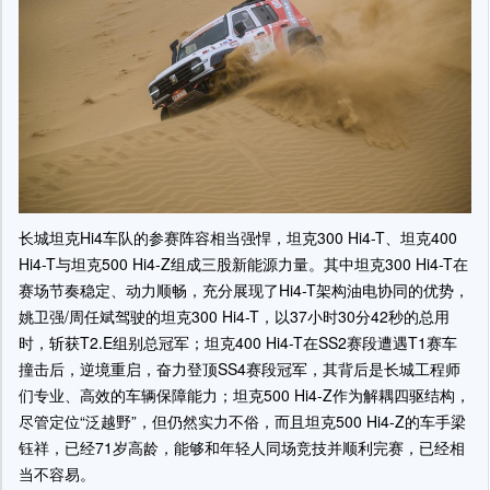
长城坦克Hi4车队的参赛阵容相当强悍，坦克300 Hi4-T、坦克400
Hi4-T与坦克500 Hi4-Z组成三股新能源力量。其中坦克300 Hi4-T在
赛场节奏稳定、动力顺畅，充分展现了Hi4-T架构油电协同的优势，
姚卫强/周任斌驾驶的坦克300 Hi4-T，以37小时30分42秒的总用
时，斩获T2.E组别总冠军；坦克400 Hi4-T在SS2赛段遭遇T1赛车
撞击后，逆境重启，奋力登顶SS4赛段冠军，其背后是长城工程师
们专业、高效的车辆保障能力；坦克500 Hi4-Z作为解耦四驱结构，
尽管定位“泛越野”，但仍然实力不俗，而且坦克500 Hi4-Z的车手梁
钰祥，已经71岁高龄，能够和年轻人同场竞技并顺利完赛，已经相
当不容易。