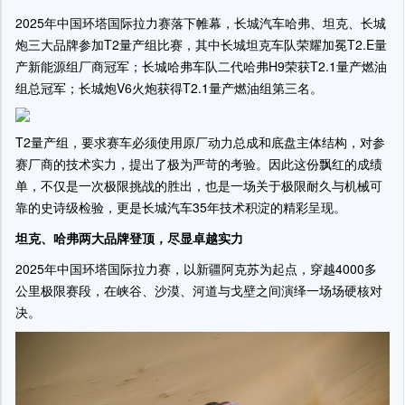
2025年中国环塔国际拉力赛落下帷幕，长城汽车哈弗、坦克、长城
炮三大品牌参加T2量产组比赛，其中长城坦克车队荣耀加冕T2.E量
产新能源组厂商冠军；长城哈弗车队二代哈弗H9荣获T2.1量产燃油
组总冠军；长城炮V6火炮获得T2.1量产燃油组第三名。
T2量产组，要求赛车必须使用原厂动力总成和底盘主体结构，对参
赛厂商的技术实力，提出了极为严苛的考验。因此这份飘红的成绩
单，不仅是一次极限挑战的胜出，也是一场关于极限耐久与机械可
靠的史诗级检验，更是长城汽车35年技术积淀的精彩呈现。
坦克
、
哈弗
两大品牌登顶，尽显卓越实力
2025年中国环塔国际拉力赛，以新疆阿克苏为起点，穿越4000多
公里极限赛段，在峡谷、沙漠、河道与戈壁之间演绎一场场硬核对
决。