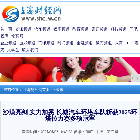
首 页
|
资讯频道
|
汽车频道
|
娱乐频道
|
教育频道
|
家居频道
|
科技频道
|
问吧
|
图库
|
物联网
|
企业频道
|
游戏频道
|
商讯频道
|
时尚频道
|
金融频道
|
微商频道
|
教育
|
ＩＴ
游
戏
|
大学生
|
联系我们
广告
当前位置：
上海财经网首页
>>
资讯
沙漠亮剑 实力加冕 长城汽车环塔车队斩获2025环
塔拉力赛多项冠军
发表时间：2025-06-02 10:48:28
阅读：2007
来源：互联网