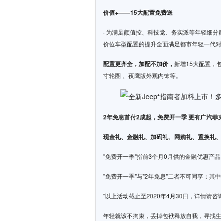
价值+——15大配置免费送
· 为满足颜值控、科技党、务实派等年轻细分群
价位车型配置的提升全面满足都市年轻一代
配置更齐全，加配不加价，
新增15大配置，
寸轮圈 、夜鹰版外观内饰等。
2年免息首付2成起，免费开一季 更有广汽菲
现金礼、金融礼、加码礼、网购礼、置换礼
"免费开一季"指前3个月0月供的金融优惠产品
"免费开一季"与"2年免息"二者不可同享；
"以上活动截止至2020年4月30日，详情请
年轻就该不拘束，丢掉包袱释放自我，寻找生