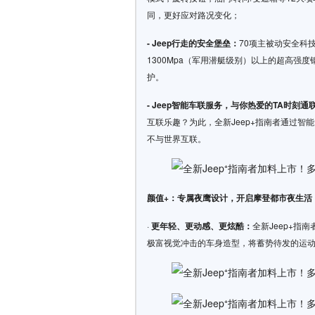
同，更好应对路况变化；
- Jeep行走的安全堡垒：
70项主被动安全科
1300Mpa（军用潜艇级别）以上的超高强度
护。
- Jeep智能车联服务，与你热爱的TA时刻通
互联乐趣？为此，全新Jeep+指南者通过智
不与世界互联。
颜值+：专属夜鹰设计，开启摩登都市夜生活
·
更年轻、更动感、更炫酷：
全新Jeep+
极富视觉冲击的车身造型，将蓄势待发的运动