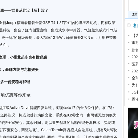
智能车联——世界从此没【玩】没了
3
全新Jeep+指南者搭载全新GSE-T4 1.3T四缸涡轮增压发动机，拥有以第
相
衔的九大黑科技，集合了缸内侧置直喷、集成式水冷中冷器、气缸盖集成式排气歧
【内
平稳"的越级表现，最大功率127kW，峰值扭矩270N·m，为用户带来
重
.0L。
新
表现，小排量起步也有推背感
2
医
%，豪牌方能与之相媲美
20
全
行多一份安稳与和谐
为
5
恩
搭载Active Drive智能四驱系统，实现4x4=17 的全方位保护。在17种
道路状况，抑或驾驶行为的变化，系统在0.2秒之内，由两驱无缝切换为
默守护全家安心。其余时间，则以业界创新的后轴智能分离技术，实现纯
四驱安心，两驱油耗"。Selec-Terrain路况模式自选系统，拥有5大驾驶
大项车身控制逻辑会在毫秒内进行调整，重新排列组合，让整车的表现截然不