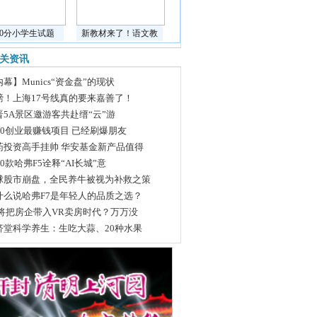
道0分小学生试题
新教材来了！语文教
关资讯
幕】Munics“资金盘”的现状
磅！上海17号线真的要来嘉善了！
晋5A景区邀游客共赴缙“云”游
020创业最赚钱项目 已经刷爆朋友
药投资高手挂帅 华安基金新产品值得
20款哈弗F5诠释“AI长城”意
球股市崩盘，全民养牛被视为补救之策
什么说哈弗F7是年轻人的品质之选？
G将把房企带入VR卖房时代？万万没
济堂科学养生：生吃大蒜、20种水果