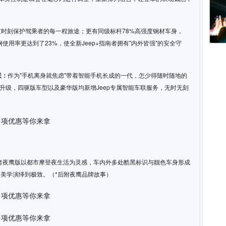
技时刻保护驾乘者的每一程旅途；更有同级标杆78%高强度钢材车身，
钢使用率更达到了23%，使全新Jeep+指南者拥有"内外皆强"的安全守
联：
作为"手机离身就焦虑"带着智能手机长成的一代，怎少得随时随地的
能升级，四驱版车型以及豪华版均新增Jeep专属智能车联服务，无时无刻
指南者夜鹰版以都市摩登夜生活为灵感，车内外多处酷黑标识与靓色车身形成
美学演绎到极致。（*后附夜鹰品牌故事）