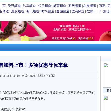
 页
|
资讯频道
|
汽车频道
|
娱乐频道
|
教育频道
|
家居频道
|
科技频道
|
问吧
|
图
业频道
|
游戏频道
|
商讯频道
|
时尚频道
|
金融频道
|
微商频道
|
教育
|
ＩＴ
游戏
指南者加料上市！多项优惠等你来拿
3-28 11:59:05
阅读：976
来源：互联网
超
让我们对单调且枯燥的生活SAY NO，生命是奇迹，而不是给自己定下的
ep⁺指南者为自己的生活不断加料。