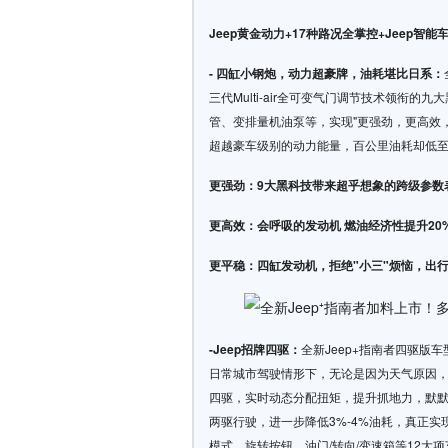
Jeep黄金动力+17种路况全掌控+Jeep
- 四缸小钢炮，动力超豪牌，油耗堪比日系：
三代Multi-air全可变气门调节技术领
管、变排量机油泵等，实现"更强劲，更高效，更
超越豪车级别的动力能量，百公里油耗却低至6
更强劲：9大黑科技带来超乎想象的跨级参数
更高效：会呼吸的发动机 燃油经济性提升20
更平稳：四缸发动机，拒绝"小三"烦恼，出
-Jeep招牌四驱：
全新Jeep+指南者四驱版车型
日常城市驾驶情形下，无论是因为天气原因，
四驱，实时动态分配扭矩，提升抓地力，默
两驱行驶，进一步降低3%-4%油耗，真正实现"
模式，旋转按钮，油门/转向/变速箱等12