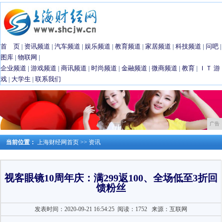
首 页
|
资讯频道
|
汽车频道
|
娱乐频道
|
教育频道
|
家居频道
|
科技频道
|
问吧
|
图库
|
物联网
|
企业频道
|
游戏频道
|
商讯频道
|
时尚频道
|
金融频道
|
微商频道
|
教育
|
ＩＴ
游
戏
|
大学生
|
联系我们
广告
当前位置：
上海财经网首页
>>
资讯
视客眼镜10周年庆：满299返100、全场低至3折回
馈粉丝
发表时间：2020-09-21 16:54:25
阅读：1752
来源：互联网