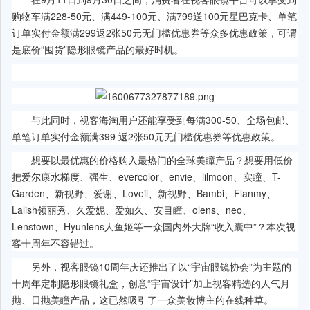
购物车满228-50元、满449-100元、满799送100元星巴克卡、单笔
订单实付金额满299返2张50元无门槛优惠券等众多优惠政策，可谓
是底价“囤货”隐形眼镜产品的最好时机。
与此同时，视客海淘用户还能享受到每满300-50、全场包邮、
单笔订单实付金额满399 返2张50元无门槛优惠券等优惠政策。
想要以最优惠的价格购入最热门的全球美瞳产品？想要用低价
把爱尔康水梯度、强生、evercolor、envie、lilmoon、实瞳、T-
Garden、新视野、爱谢、Loveil、新视野、Bambi、Flanmy、
Lalish领丽秀、久爱妮、爱如久、安目瞳、olens、neo、
Lenstown、Hyunlens人鱼姬等一众国内外大牌“收入囊中”？本次视
客十周年不容错过。
另外，视客眼镜10周年庆还推出了以“宇宙眼镜协会”为主题的
十周年定制隐形眼镜礼盒，创意“宇宙设计”加上视客精选的人气月
抛、日抛美瞳产品，这已然吸引了一众美妆博主的在线种草。