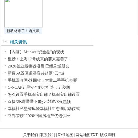
新教材来了！语文教
相关资讯
【内幕】Munics“资金盘”的现状
重磅！上海17号线真的要来嘉善了！
2020创业最赚钱项目 已经刷爆朋友
新晋5A景区邀游客共赴缙“云”游
手机回收网-速回收：大量二手手机去哪
C-NCAP五星安全标准打造，五菱凯
怎么设置手机淘宝店铺？机淘宝店铺设置
双摄/2K屏通通不能少荣耀V8火热预
幸福社私塾智库暨幸福社生态圈启动仪式
立邦荣获“2020中国房地产优选供应
关于我们
|
联系我们
|
XML地图
|
网站地图
TXT
|
版权声明