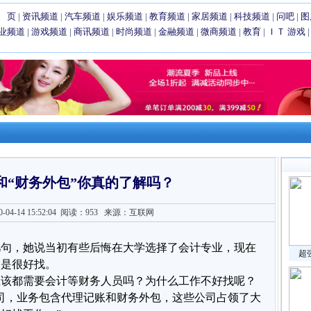
 页
|
资讯频道
|
汽车频道
|
娱乐频道
|
教育频道
|
家居频道
|
科技频道
|
问吧
|
图
业频道
|
游戏频道
|
商讯频道
|
时尚频道
|
金融频道
|
微商频道
|
教育
|
ＩＴ
游戏
和“财务外包”你真的了解吗？
4-14 15:52:04
阅读：953
来源：互联网
几句，她说当初有些后悔在大学选择了会计专业，现在
超
不是很好找。
应该都需要会计等财务人员吗？为什么工作不好找呢？
司，业务包含代理记账和财务外包，这些公司占领了大