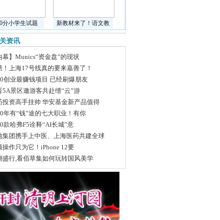
道0分小学生试题
新教材来了！语文教
关资讯
幕】Munics“资金盘”的现状
磅！上海17号线真的要来嘉善了！
020创业最赚钱项目 已经刷爆朋友
晋5A景区邀游客共赴缙“云”游
药投资高手挂帅 华安基金新产品值得
020年有“钱”途的七大职业！有你
20款哈弗F5诠释“AI长城”意
地集团携手上中医、上海医药共建全球
操作只为它！iPhone 12要
潮盛行,看佰草集如何玩转国风美学