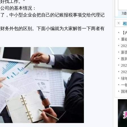
好找工作。”
务公司的基本情况：
3
目了，中小型企业会把自己的记账报税事项交给代理记
相
和财务外包的区别。下面小编就为大家解答一下两者有
【内
重
2
新
医
2
20
绿
一顿
国