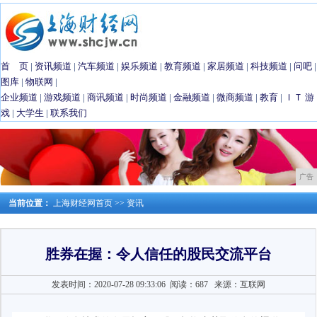
首 页
|
资讯频道
|
汽车频道
|
娱乐频道
|
教育频道
|
家居频道
|
科技频道
|
问吧
|
图库
|
物联网
|
企业频道
|
游戏频道
|
商讯频道
|
时尚频道
|
金融频道
|
微商频道
|
教育
|
ＩＴ
游
戏
|
大学生
|
联系我们
广告
当前位置：
上海财经网首页
>>
资讯
胜券在握：令人信任的股民交流平台
发表时间：2020-07-28 09:33:06
阅读：687
来源：互联网