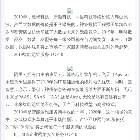
2019年，魔蝎科技、新颜科技、同盾科技等纷纷陷入爬虫风
波。然而大数据的价值是不容错失的，神策数据工程师王集鹄仅41
岁即积劳病世仿佛印证了大数据未来的残酷竞争。2019年，明略数
据、品友、数梦、友盟等每一家公司都在与时间竞赛，未来，IT即
数据，数据即服务将是市场每一家服务商都要重视面对的新趋势。
2019智能运维服务 TOP10
阿里云拥有自主的底层云计算核心引擎架构，飞天（Apsara）
系统为阿里赢得了2019年的IT基础运维的绝对领先优势。同时，云
智慧，必示，擎创，神州信息等都在智能运维方面不断加码。无论
未来是PAAS、SAAS、IAAS,还是Aiops, 无论是私有云还有公有
云，未来智能运维绝不会停步于当下科技模型与商业模式。
2019年是智能运维服务商丰收的一年，2020年，这一领域的竞
争、亦或模式变革将超乎市场的预计。产业互联网与5G所依托
的“高可保障性”将是考验每一个服务商的试金石。
8、2019企业网络安全服务TOP10