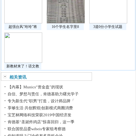
超强台风“玲玲”将
16个学生名字里8
3道0分小学生试题
新教材来了！语文教
相关资讯
【内幕】Munics“资金盘”的现状
自信、梦想与责任，肯德基助力曙光学子
专为新生代“职男”打造，设计师品牌「
享够生活·共创辉煌|创新模式商圈消费
宝芝林网络科技荣获2019中国经济发
肯德基“圣诞炸鸡店”惊喜回归，这一季
联合国世品委wibeis专家组考察德
你知道吗？门诊也有多学科会诊