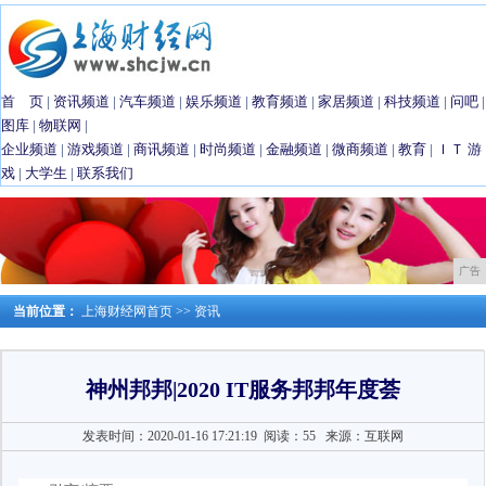
首 页
|
资讯频道
|
汽车频道
|
娱乐频道
|
教育频道
|
家居频道
|
科技频道
|
问吧
|
图库
|
物联网
|
企业频道
|
游戏频道
|
商讯频道
|
时尚频道
|
金融频道
|
微商频道
|
教育
|
ＩＴ
游
戏
|
大学生
|
联系我们
广告
当前位置：
上海财经网首页
>>
资讯
神州邦邦|2020 IT服务邦邦年度荟
发表时间：2020-01-16 17:21:19
阅读：55
来源：互联网