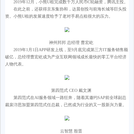
2019年12月，小熊U租完成数千万人民币C轮融资，腾讯主投。
在此之前，还获得京东集协和，达晨创投与前海长城等巨头投
资。小熊U租的发展速度给予了老对手易点租很大的压力。
神州邦邦 总经理 曹宏屹
2019年1月1日APP研发上线，至9月底完成第三方IT服务销售额
破亿，总经理曹宏屹成为产业互联网领域成长最快的零工平台经济
人物代表。
第四范式 CEO 戴文渊
第四范式在AI服务领域一路狂奔，随着其邀约SAP前全球副总
裁裴沵思加盟第四范式任总裁，已然成为行业的又一股新兴力量。
云智慧 殷晋