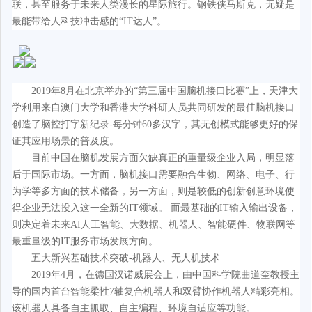
联，甚至服务于未来人类漫长的星际旅行。钢铁侠马斯克，无疑是
最能带给人科技冲击感的“IT达人”。
2019年8月在北京举办的“第三届中国脑机接口比赛”上，天津大
学利用来自澳门大学和香港大学科研人员共同研发的最佳脑机接口
创造了脑控打字新纪录-每分钟60多汉字，其无创模式能够更好的保
证其应用场景的普及度。
目前中国在脑机发展方面欠缺真正的重量级企业入局，明显落
后于国际市场。一方面，脑机接口需要融合生物、网络、电子、行
为学等多方面的技术储备，另一方面，则是较低的创新创意环境使
得企业无法投入这一全新的IT领域。 而最基础的IT输入输出设备，
则决定着未来AI人工智能、大数据、机器人、智能硬件、物联网等
最重量级的IT服务市场发展方向。
五大新兴基础技术突破-机器人、无人机技术
2019年4月，在德国汉诺威展会上，由中国科学院曲道奎教授主
导的国内首台智能柔性7轴复合机器人和双臂协作机器人精彩亮相。
该机器人具备自主抓取、自主编程、环境自适应等功能。