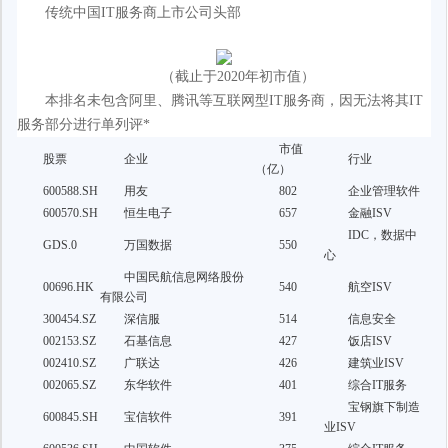
传统中国IT服务商上市公司头部
（截止于2020年初市值）
本排名未包含阿里、腾讯等互联网型IT服务商，因无法将其IT
服务部分进行单列评*
市值
股票
企业
行业
（亿）
600588.SH
用友
802
企业管理软件
600570.SH
恒生电子
657
金融ISV
IDC，数据中
GDS.0
万国数据
550
心
中国民航信息网络股份
00696.HK
540
航空ISV
有限公司
300454.SZ
深信服
514
信息安全
002153.SZ
石基信息
427
饭店ISV
002410.SZ
广联达
426
建筑业ISV
002065.SZ
东华软件
401
综合IT服务
宝钢旗下制造
600845.SH
宝信软件
391
业ISV