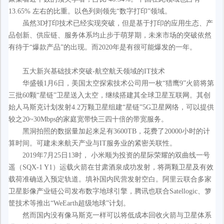
13.65% 左右的比重。以色列则领先“数字打印”领域。
虽然3D打印技术已经实现突破，但是基于打印的应用生态、产
品创新、供应链、服务体系均止步于萌芽期，未来市场的突破依然
有待于“爆款产品”的出现。而2020年是有很可能爆发的一年。
五大新兴基础技术突破-航空航天领域的IT技术
华盛顿1月6日，美国太空探索技术公司用一枚“猎鹰9”火箭将第
三批60颗“星链”卫星送入太空，继续搭建其全球卫星互联网。其创
始人马斯克计划发射4.2万颗卫星组建“星链”5G卫星网络，可以提供
较之20~30Mbps的家庭宽带快三四十倍的带宽服务。
黑洞拍照的数据量加起来足有3600TB，花费了20000小时的计
算时间。可建未来航天产业与IT服务业的紧密关联性。
2019年7月25日13时， 小米顺为投资的星际荣耀的双曲线一号
遥（SQX-1 Y1）运载火箭在甘肃酒泉成功发射，将两颗卫星及有效
载荷准确送入预定轨道。填补国内民营发射空白。阿里云联合多家
卫星影像产业链公司发布数字地球引擎，腾讯也联合Satellogic、箩
筐技术等推出“WeEarth超级地球”计划。
然而国内没有像马斯克一样可以将低成本回收火箭与卫星体系