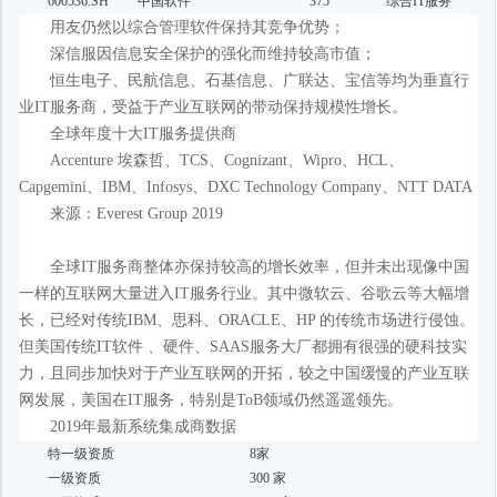
600536.SH
中国软件
375
综合IT服务
用友仍然以综合管理软件保持其竞争优势；
深信服因信息安全保护的强化而维持较高市值；
恒生电子、民航信息、石基信息、广联达、宝信等均为垂直行
业IT服务商，受益于产业互联网的带动保持规模性增长。
全球年度十大IT服务提供商
Accenture 埃森哲、TCS、Cognizant、Wipro、HCL、
Capgemini、IBM、Infosys、DXC Technology Company、NTT DATA
来源：Everest Group 2019
全球IT服务商整体亦保持较高的增长效率，但并未出现像中国
一样的互联网大量进入IT服务行业。其中微软云、谷歌云等大幅增
长，已经对传统IBM、思科、ORACLE、HP 的传统市场进行侵蚀。
但美国传统IT软件 、硬件、SAAS服务大厂都拥有很强的硬科技实
力，且同步加快对于产业互联网的开拓，较之中国缓慢的产业互联
网发展，美国在IT服务，特别是ToB领域仍然遥遥领先。
2019年最新系统集成商数据
特一级资质
8家
一级资质
300 家