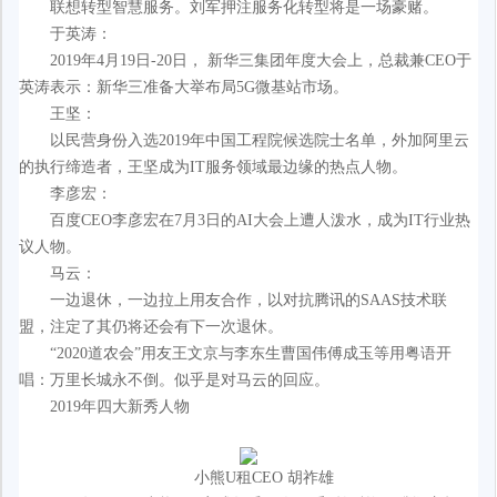
联想转型智慧服务。刘军押注服务化转型将是一场豪赌。
于英涛：
2019年4月19日-20日， 新华三集团年度大会上，总裁兼CEO于
英涛表示：新华三准备大举布局5G微基站市场。
王坚：
以民营身份入选2019年中国工程院候选院士名单，外加阿里云
的执行缔造者，王坚成为IT服务领域最边缘的热点人物。
李彦宏：
百度CEO李彦宏在7月3日的AI大会上遭人泼水，成为IT行业热
议人物。
马云：
一边退休，一边拉上用友合作，以对抗腾讯的SAAS技术联
盟，注定了其仍将还会有下一次退休。
“2020道农会”用友王文京与李东生曹国伟傅成玉等用粤语开
唱：万里长城永不倒。似乎是对马云的回应。
2019年四大新秀人物
小熊U租CEO 胡祚雄