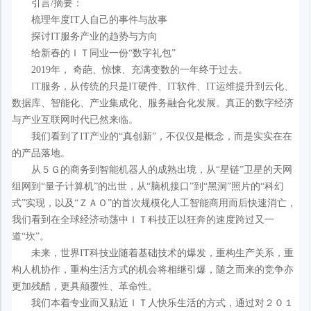
引言/摘要：
梳理年度IT人自己的事件与故事
探讨IT服务产业的趋势与方向
给新春的ＩＴ同业一份“数字礼包”
2019年， 奇葩、惊悚、充满变数的一年终于过去。
IT服务，从传统的只是IT硬件、IT软件、IT运维提升到云化、
数据库、智能化、产业集成化、服务融合化发展。真正的数字经济
与产业互联网时代已然来临。
我们看到了IT产业的“真创新”，不仅仅是概念，而是实实在在
的产品落地。
从５Ｇ的商务到智能机器人的成熟出境，从“星链”卫星的天网
组网到“量子计算机”的出世，从“脑机接口”到“黑洞”照片的“科幻
式”实现，以及“ＺＡＯ”的首次规模化人工智能商用而后快速消亡，
我们看到在全球经济动荡中ＩＴ科技正以狂奔的速度跨过又一
道“坎”。
未来，世界IT科技业随着基础技术的爆发，重构生产关系，重
构人机协作，重构生活方式的机会将相继引爆，随之而来的竞争亦
更加残酷，更具颠覆性、革命性。
我们本着专业而又贴近ＩＴ人快乐生活的方式，通过对２０１