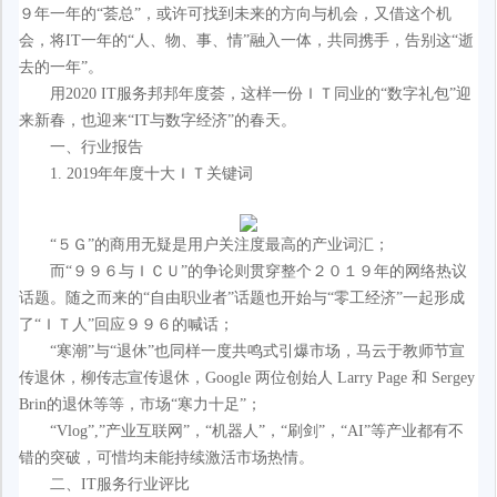
９年一年的“荟总”，或许可找到未来的方向与机会，又借这个机
会，将IT一年的“人、物、事、情”融入一体，共同携手，告别这“逝
去的一年”。
用2020 IT服务邦邦年度荟，这样一份ＩＴ同业的“数字礼包”迎
来新春，也迎来“IT与数字经济”的春天。
一、行业报告
1. 2019年年度十大ＩＴ关键词
“５Ｇ”的商用无疑是用户关注度最高的产业词汇；
而“９９６与ＩＣＵ”的争论则贯穿整个２０１９年的网络热议
话题。随之而来的“自由职业者”话题也开始与“零工经济”一起形成
了“ＩＴ人”回应９９６的喊话；
“寒潮”与“退休”也同样一度共鸣式引爆市场，马云于教师节宣
传退休，柳传志宣传退休，Google 两位创始人 Larry Page 和 Sergey
Brin的退休等等，市场“寒力十足”；
“Vlog”,”产业互联网”，“机器人”，“刷剑”，“AI”等产业都有不
错的突破，可惜均未能持续激活市场热情。
二、IT服务行业评比