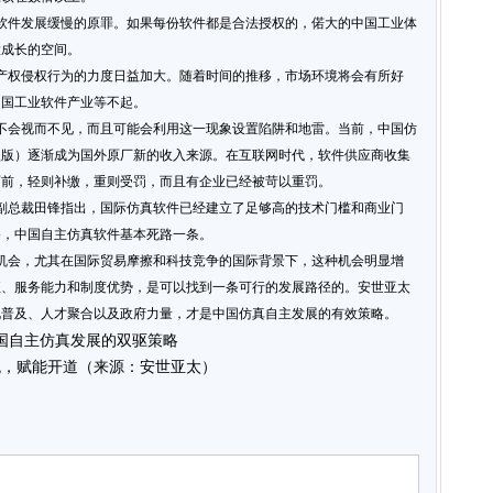
件发展缓慢的原罪。如果每份软件都是合法授权的，偌大的中国工业体
大成长的空间。
权侵权行为的力度日益加大。随着时间的推移，市场环境将会有所好
中国工业软件产业等不起。
会视而不见，而且可能会利用这一现象设置陷阱和地雷。当前，中国仿
盗版）逐渐成为国外原厂新的收入来源。在互联网时代，软件供应商收集
面前，轻则补缴，重则受罚，而且有企业已经被苛以重罚。
总裁田锋指出，国际仿真软件已经建立了足够高的技术门槛和商业门
路，中国自主仿真软件基本死路一条。
会，尤其在国际贸易摩擦和科技竞争的国际背景下，这种机会明显增
征、服务能力和制度优势，是可以找到一条可行的发展路径的。安世亚太
化普及、人才聚合以及政府力量，才是中国仿真自主发展的有效策略。
国自主仿真发展的双驱策略
跳，赋能开道（来源：安世亚太）