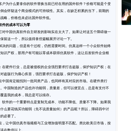
户为什么要拿你的软件替换当前已经在用的国外软件？价格可能是个变
反倒会怀疑这个商业模式的可持续性。其实，在缺乏积累的当下，前期的
润战略，价格也未必比国外软件低。
软件的成本可以为零
对中国仿真软件自主研发的影响实在太大了。如果让对这五个障碍做一
豫保留这一个，所以值得拿些篇幅展开讨论一下。
决的问题，但是有个过程，仍然需要时间。仿真这样一个小众软件始终
重知识产权，那用户有可能以零成本获得仿真软件，这让后发软件企业根
在硬件行业，总是被侵权的企业强烈要求打击盗版，保护知识产权；在
司对盗版行为痛心疾首，强烈要求打击盗版，保护知识产权！
中国肯定能找到一批同类产品，也同样有其对应的市场。在硬件类行
的。中国制造的产品也许功能弱，质量差，但可以便宜点，总是有支付不
能覆盖我的成本，我总是可以续存。
软件的一个重要特点是复制无成本、功能不降低、质量不下降。如果我
为什么要花钱买功能弱（先不说质量如何）的产品呢？所以，障碍四中讨
论的必要了。
，让中国仿真市场规模与工业增加值明显不匹配。类比欧美日市场，按
应该在数倍以上。