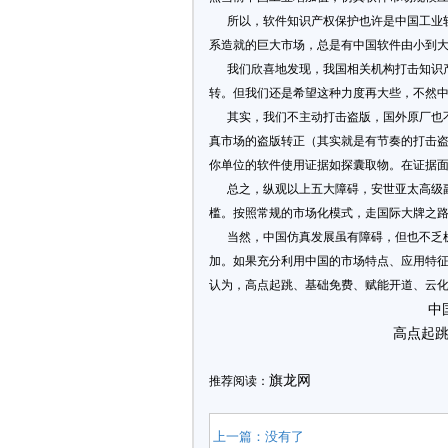
所以，软件知识产权保护也许是中国工业软
系造就的巨大市场，总是有中国软件由小到
我们欣喜地发现，我国相关机构打击知识产
转。但我们还是希望这种力度再大些，不然
其实，我们不主动打击盗版，国外原厂也不
真市场的盗版转正（其实就是有节奏的打击
你单位的软件使用证据如探囊取物。在证据
总之，纵观以上五大障碍，安世亚太高级副
槛。按照常规的市场化模式，走国际大牌之
当然，中国仿真发展虽有障碍，但也不乏机
加。如果充分利用中国的市场特点、应用特
认为，高点起跳、基础免费、赋能开道、云
中
高点起
旗龙网
推荐阅读：
上一篇：没有了