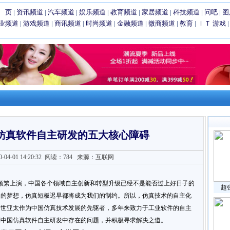
 页
|
资讯频道
|
汽车频道
|
娱乐频道
|
教育频道
|
家居频道
|
科技频道
|
问吧
|
图
业频道
|
游戏频道
|
商讯频道
|
时尚频道
|
金融频道
|
微商频道
|
教育
|
ＩＴ
游戏
仿真软件自主研发的五大核心障碍
4-01 14:20:32
阅读：784
来源：互联网
繁上演，中国各个领域自主创新和转型升级已经不是能否过上好日子的
超
国的梦想，仿真短板迟早都将成为我们的制约。所以，仿真技术的自主化
安世亚太作为中国仿真技术发展的先驱者，多年来致力于工业软件的自主
到中国仿真软件自主研发中存在的问题，并积极寻求解决之道。