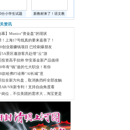
道0分小学生试题
新教材来了！语文教
关资讯
幕】Munics“资金盘”的现状
磅！上海17号线真的要来嘉善了！
020创业最赚钱项目 已经刷爆朋友
晋5A景区邀游客共赴缙“云”游
药投资高手挂帅 华安基金新产品值得
020年有“钱”途的七大职业！有你
20款哈弗F5诠释“AI长城”意
斯拉全新方向盘，取消换挡杆全部改触
果AR/VR新专利！支持自由角度看
个岗位，不仅美团的需求大，淘宝更是