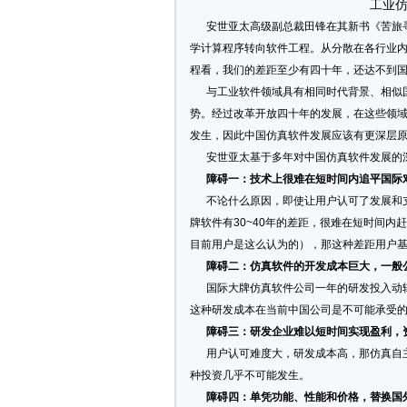
工业
安世亚太高级副总裁田锋在其新书《苦旅寻
学计算程序转向软件工程。从分散在各行业
程看，我们的差距至少有四十年，还达不到国
与工业软件领域具有相同时代背景、相似国
势。经过改革开放四十年的发展，在这些领
发生，因此中国仿真软件发展应该有更深层
安世亚太基于多年对中国仿真软件发展的深
障碍一：技术上很难在短时间内追平国际
不论什么原因，即使让用户认可了发展和支
牌软件有30~40年的差距，很难在短时间
目前用户是这么认为的），那这种差距用户
障碍二：仿真软件的开发成本巨大，一般
国际大牌仿真软件公司一年的研发投入动辄
这种研发成本在当前中国公司是不可能承受
障碍三：研发企业难以短时间实现盈利，
用户认可难度大，研发成本高，那仿真自主
种投资几乎不可能发生。
障碍四：单凭功能、性能和价格，替换国