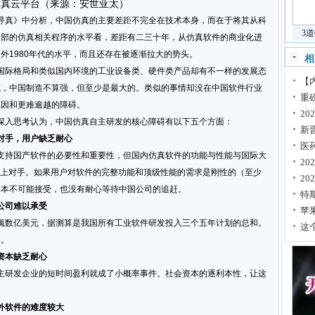
仿真云平台（来源：安世亚太）
真》中分析，中国仿真的主要差距不完全在技术本身，而在于将其从科
3
内部的仿真相关程序的水平看，差距有二三十年，从仿真软件的商业化进
外1980年代的水平，而且还存在被逐渐拉大的势头。
相
际格局和类似国内环境的工业设备类、硬件类产品却有不一样的发展态
【内
域，中国制造不算强，但至少是最大的。类似的事情却没在中国软件行业
重
原因和更难逾越的障碍。
2
入思考认为，中国仿真自主研发的核心障碍有以下五个方面：
新
对手，用户缺乏耐心
医
持国产软件的必要性和重要性，但国内仿真软件的功能与性能与国际大
2
内赶上对手。如果用户对软件的完整功能和顶级性能的需求是刚性的（至少
20
基本不可能接受，也没有耐心等待中国公司的追赶。
特
公司难以承受
苹
数亿美元，据测算是我国所有工业软件研发投入三个五年计划的总和。
这
的。
资本缺乏耐心
研发企业的短时间盈利就成了小概率事件。社会资本的逐利本性，让这
外软件的难度较大