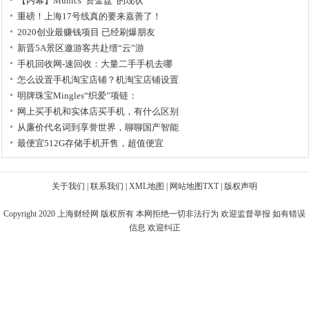
【内幕】Munics“资金盘”的现状
重磅！上海17号线真的要来嘉善了！
2020创业最赚钱项目 已经刷爆朋友
新晋5A景区邀游客共赴缙“云”游
手机回收网-速回收：大量二手手机去哪
怎么设置手机淘宝店铺？机淘宝店铺设置
明牌珠宝Mingles“织爱”项链：
网上买手机和实体店买手机，有什么区别
从廉价代名词到享誉世界，聊聊国产智能
最便宜512G存储手机开售，超值便宜
关于我们
|
联系我们
|
XML地图
|
网站地图
TXT
|
版权声明
Copyright 2020
上海财经网
版权所有 本网拒绝一切非法行为 欢迎监督举报 如有错误
信息 欢迎纠正