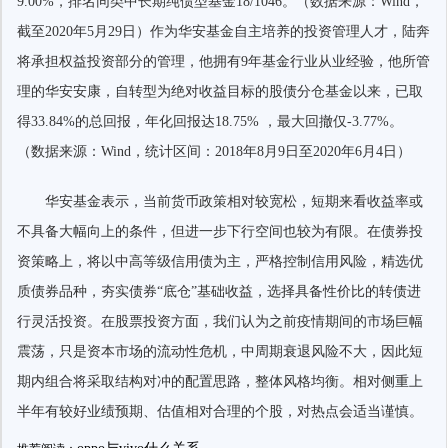
9.00%，排名同类中长期纯债型基金18/1046。（数据来源：Wind，
截至2020年5月29日）作为华安基金自主培养的投资管理人才，陆奔
将承担权益投资部分的管理，他拥有9年基金行业从业经验，他所管
理的华安安康，自转型为绝对收益目标的股债分仓基金以来，已取
得33.84%的总回报，年化回报达18.75% ，最大回撤仅-3.77%。
（数据来源：Wind，统计区间：2018年8月9日至2020年6月4日）
华安基金表示，当前货币政策相对较宽松，短期来看收益率或
不具备大幅向上的条件，但进一步下行空间也较为有限。在债券投
资策略上，将以中高等级信用债为主，严格控制信用风险，精选优
质债券品种，夯实债券“底仓”基础收益，选择具备性价比的转债进
行灵活投资。在股票投资方面，我们认为之前疫情期间的市场巨幅
震荡，只是资本市场的流动性危机，中周期衰退风险不大，因此短
期内组合将采取结构对冲的配置思路，整体风格均衡。相对侧重上
半年有较好业绩预期、估值相对合理的个股，对热点会适当谨慎。