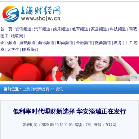
首 页
|
资讯频道
|
汽车频道
|
娱乐频道
|
教育频道
|
家居频道
|
科技频道
|
问吧
|
图库
|
物联网
|
企业频道
|
游戏频道
|
商讯频道
|
时尚频道
|
金融频道
|
微商频道
|
教育
|
ＩＴ
游
戏
|
大学生
|
联系我们
广告
当前位置：
上海财经网首页
>>
资讯
低利率时代理财新选择 华安添瑞正在发行
发表时间：2020-06-15 15:11:05
阅读：779
来源：互联网