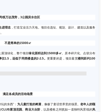
7号线万达茂旁，3公园滨水住区
先进理念
，打造宝业活力天地。项目在选址、规划、设计、建造以及服务
居。
不是简单的15000㎡
上屋顶绿化，整个项目
绿化面积达到15000多㎡
。原本碎片化、点状分布
仅1.5，远低于同类楼盘的2-2.5。
更重要的是，项目最宽
楼间距约100
。
满足各成员的活动场景
好玩的东西”：
为儿童打造的树屋
，像极了童话世界里的场景。
老年人的颐
有
CLUB屋顶花园、商业大台阶
，以及楼栋之间犹如一道独特风景线的
风