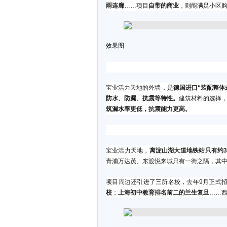
雨连廊
……项目
自带的商业
，则能满足小区
效果图
宝业活力天地的外墙，是
德国进口“装配整体
防水、防漏、抗震等特性。
建筑材料的选择，
筑漏水率更低，抗震能力更高。
宝业活力天地，
离淀山湖大道地铁站只有约3
青浦万达茂、东渡悦来城只有一街之隔，其
项目周边还引进了三所名校，去年9月正式
校
；
上海初中教育排名前二的兰生复旦
……