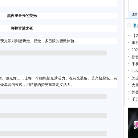
。
3
黑夜里最强的荧光
相
嗨翻青浦之夜
【内
的荧光派对则是听觉、视觉、多巴胺的极致体验。
重
2
新
手
C
怎
舞、激光舞……让每一个细胞都充满活力。在荧光装备、荧光跷跷板、荧
枯燥单调的夜晚，用炫彩的荧光重新定义活力。
大屏
外
千