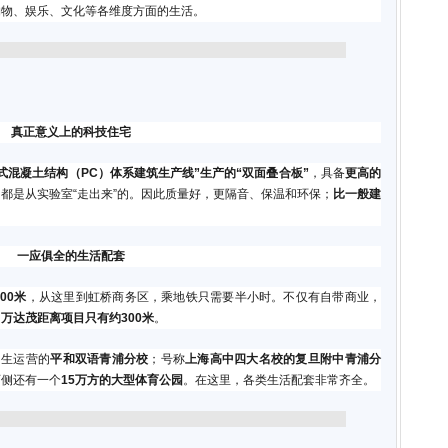
购物、娱乐、文化等各维度方面的生活。
真正意义上的科技住宅
式混凝土结构（PC）体系建筑生产线”生产的“双面叠合板”
，具备
更高的
都是从实验室“走出来”的。因此质量好，更隔音、保温和环保；
比一般建
一应俱全的生活配套
00米
，从这里到虹桥商务区，乘地铁只需要半小时。不仅有自带商业，
中
万达茂距离项目只有约300米
。
招生运营的
平和双语青浦分校
；号称
上海高中四大名校的复旦附中青浦分
西侧还有一个
15万方的大型体育公园
。在这里，各类生活配套非常齐全。