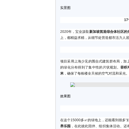
实景图
1
2020年，宝业汲取
新加坡筑造综合体社区的
上，都精益求精，从细节处营造都市活力人
项目采用上海少见的围合式建筑群布局，加
的绿化分布得到了集中性的片状规划。
容积率
米
，确保了每栋楼全天候的空气对流和采光
效果图
在这个15000多㎡的绿地上，还能看到很多“
养乐园
，在此彼此陪伴、组织集体活动。还