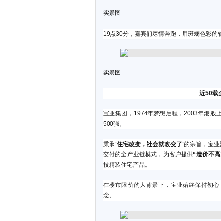
实景图
19点30分，嘉宾们尽情奔跑，用斑斓色彩
实景图
近50
宝业集团，1974年梦想启程，2003年港股上
500强。
秉承“
住宅改变，社会就改变了
”的宗旨，宝
交付的全产业链模式，为客户提供
“造价不
技精装住宅产品。
在楼市限价的大背景下，宝业始终保持初心，
念。