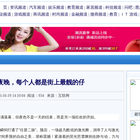
 页
|
资讯频道
|
汽车频道
|
娱乐频道
|
教育频道
|
家居频道
|
科技频道
|
问吧
|
图
业频道
|
游戏频道
|
商讯频道
|
时尚频道
|
金融频道
|
微商频道
|
教育
|
ＩＴ
游戏
的夜晚，每个人都是街上最靓的仔
0-19 14:10:04
阅读：934
来源：互联网
超
圆满落幕，但夜色不是一天的结束，而是另一场狂欢的开始。
麦瞬间打通了“任督二脉”。随后，一场超凡酷炫的激光舞，演绎了人与激光
空间界限的自由之美，堪称震撼！紧接着的荧光芭蕾舞则在静与动，力与