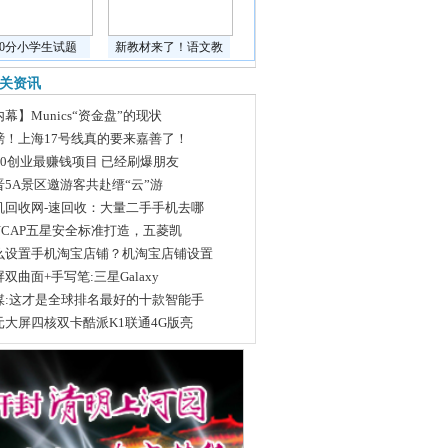
道0分小学生试题
新教材来了！语文教
关资讯
幕】Munics“资金盘”的现状
磅！上海17号线真的要来嘉善了！
020创业最赚钱项目 已经刷爆朋友
晋5A景区邀游客共赴缙“云”游
机回收网-速回收：大量二手手机去哪
-NCAP五星安全标准打造，五菱凯
么设置手机淘宝店铺？机淘宝店铺设置
双曲面+手写笔:三星Galaxy
媒:这才是全球排名最好的十款智能手
元大屏四核双卡酷派K1联通4G版亮