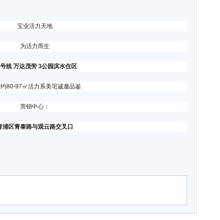
宝业活力天地
为活力而生
7号线 万达茂旁 3公园滨水住区
约80-97㎡活力系美宅诚邀品鉴
营销中心：
青浦区青泰路与观云路交叉口