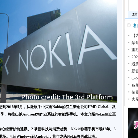
3
相
【内
聚
重
2
邀
新
C
各版
传
火
想到
2016
年
5
月，从微软手中买走
Nokia
的芬兰新创公司
HMD Global
、及
一季，将推出以
Android
为作业系统的智能型手机。本文介绍
Nokia
创立至
专心经营移动通讯。
2.
掌握科技与消费趋势，
Nokia
称霸手机市场
12
年。
3.
退场。
4.
从
Windows
到
Android
，昔年龙头
Nokia
将再战江湖。