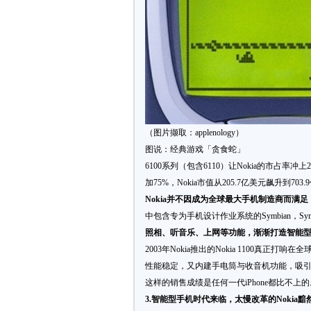
（图片撷取：applenology）
图说：经典游戏「贪食蛇」
6100系列（包含6110）让Nokia的市占率冲
加75%，Nokia市值从205.7亿美元飙升到703
Nokia
并不因成为全球最大手机制造商而满足
中包含专为手机设计作业系统的Symbian，Sym
照相、听音乐、上网等功能，渐渐打造智能
2003年Nokia推出的Nokia 1100真正
性能稳定，又内建手电筒与收音机功能，吸引
这样的销售成绩是任何一代iPhone都比不上的
3.
智能型手机时代来临，太慢改革的
Nokia
黯