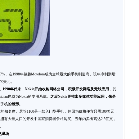
上27%，在1998年超越Motolora成为全球最大的手机制造商。该年净利润增
.9亿美元。
，
1990
年代末，
Nokia
开始收购网络公司，积极开发网络及无线应用
，其
bian也成为Nokia的专用系统。
之后
Nokia
更推出多媒体功能应用，像是
型手机的雏形。
打响在全球的知名度。尽管1100是一款入门型手机，但因为价格便宜只需100美元，
拥有大量人口的开发中国家消费者争相购买。五年内卖出高达2.5亿支，
。
然退场