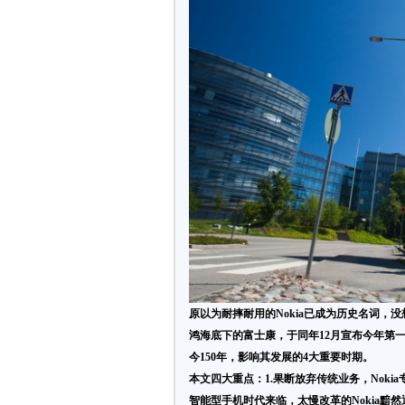
原以为耐摔耐用的
Nokia
已成为历史名词，没
鸿海底下的富士康，于同年
12
月宣布今年第
今
150
年，影响其发展的
4
大重要时期。
本文四大重点：
1.
果断放弃传统业务，
Nokia
智能型手机时代来临，太慢改革的
Nokia
黯然