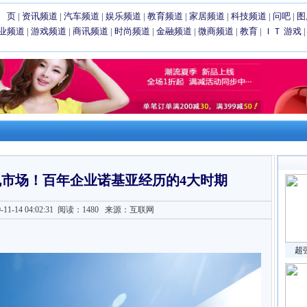
 页
|
资讯频道
|
汽车频道
|
娱乐频道
|
教育频道
|
家居频道
|
科技频道
|
问吧
|
图
业频道
|
游戏频道
|
商讯频道
|
时尚频道
|
金融频道
|
微商频道
|
教育
|
ＩＴ
游戏
回手机市场！百年企业诺基亚经历的4大时期
1-14 04:02:31
阅读：1480
来源：互联网
超