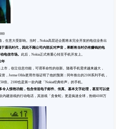
00
权不稳，生意大受影响。当时，Nokia高层还企图将未完全开发的电信业务出
属于通讯时代，因此不顾公司内部反对声音，果断将当时仍有赚钱的电
移动电信市场。
此后，Nokia正式将重心转至手机开发上。
2
年
1于1992年上市，创立信息功能，可谓革命性的创新。随着手机需求越来越大，
资，Jorma Ollila更用市场证明了他的预测：同年推出的2100系列手机，
50倍。2100也是第一款内建「Nokia经典铃声」的手机。
多令人惊艳功能，包含传送电子邮件、传真、基本文字处理，甚至可以使
世界上首款内建游戏的行动电话，其游戏「贪食蛇」更是疯迷全球，热销4100万