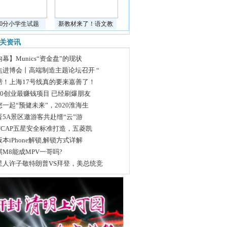
道0分小学生试题
新教材来了！语文教
关资讯
幕】Munics“资金盘”的现状
焦进博会丨高端制造主题论坛召开 “
磅！上海17号线真的要来嘉善了！
020创业最赚钱项目 已经刷爆朋友
您一起“预健未来”，2020淮海生
晋5A景区邀游客共赴缙“云”游
-NCAP五星安全标准打造，五菱凯
本iPhone解锁,解锁方式详解
祺M8能成MPV一哥吗?
星人许子敬特朗普VS拜登，美总统竞