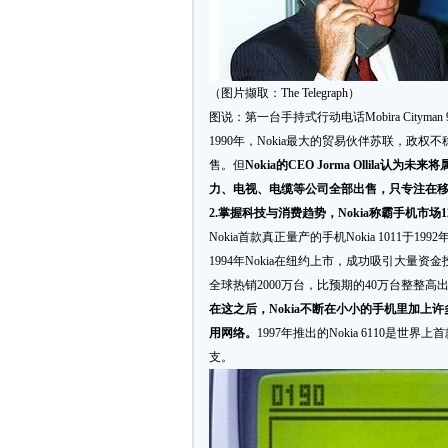
（图片撷取：The Telegraph）
图说：第一台手持式行动电话Mobira Cityman 9
1990年，Nokia最大的贸易伙伴苏联，政
售。但
Nokia
的
CEO Jorma Ollila
认为未来将
力、电视、电缆等公司全部出售，只专注在
2.
掌握科技与消费趋势，
Nokia
称霸手机市场
1
Nokia首款真正量产的手机Nokia 101
1994年Nokia在纽约上市，成功吸引大量资金投
全球热销2000万台，比预期的40万台整整高出
在这之后，
Nokia
不断在小小的手机里加上许
用网络。
1997年推出的Nokia 6110是
支。