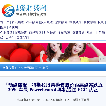
首 页
|
资讯频道
|
汽车频道
|
娱乐频道
|
教育频道
|
家居频道
|
科技频道
|
问吧
|
图库
|
物联网
|
企业频道
|
游戏频道
|
商讯频道
|
时尚频道
|
金融频道
|
微商频道
|
教育
|
ＩＴ
游
戏
|
大学生
|
联系我们
广告
当前位置：
上海财经网首页
>>
家居
「动点播报」特斯拉股票抛售股价距高点累跌近
30% 苹果 Powerbeats 4 耳机通过 FCC 认证
发表时间：2020-04-10 08:20:28
阅读：1920
来源：互联网