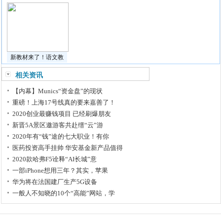
新教材来了！语文教
相关资讯
【内幕】Munics“资金盘”的现状
重磅！上海17号线真的要来嘉善了！
2020创业最赚钱项目 已经刷爆朋友
新晋5A景区邀游客共赴缙“云”游
2020年有“钱”途的七大职业！有你
医药投资高手挂帅 华安基金新产品值得
2020款哈弗F5诠释“AI长城”意
一部iPhone想用三年？其实，苹果
华为将在法国建厂生产5G设备
一般人不知晓的10个“高能”网站，学