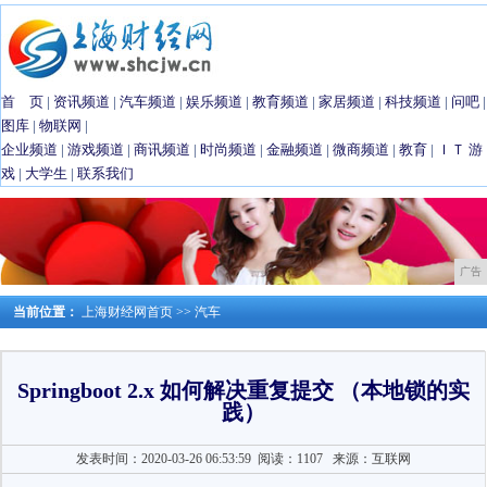
首 页
|
资讯频道
|
汽车频道
|
娱乐频道
|
教育频道
|
家居频道
|
科技频道
|
问吧
|
图库
|
物联网
|
企业频道
|
游戏频道
|
商讯频道
|
时尚频道
|
金融频道
|
微商频道
|
教育
|
ＩＴ
游
戏
|
大学生
|
联系我们
广告
当前位置：
上海财经网首页
>>
汽车
Springboot 2.x 如何解决重复提交 （本地锁的实
践）
发表时间：2020-03-26 06:53:59
阅读：1107
来源：互联网