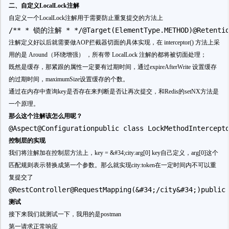
二、自定义LocalLock注解
自定义一个LocalLock注解用于需要防止重复提交的方法上
/** * 锁的注解 * */@Target(ElementType.METHOD)@Retention(
注解定义好以后就需要做AOP拦截器切面的具体实现，在 interceptor() 方法上采
用的是 Around（环绕增强） ，所有带 LocalLock 注解的都将被切面处理；
既然是缓存，那紧跟的属性一定要有过期时间，通过expireAfterWrite 设置缓存
的过期时间，maximumSize设置缓存的个数。
通过在内存中查询key是否存在来判断是否让再次提交，和Redis的setNX方法是
一个原理。
那么这个注解该怎么用呢？
@Aspect@Configurationpublic class LockMethodInterce
控制层的实现
我们将注解加在控制层方法上，key = &#34;city:arg[0] key自己定义，arg[0]这个
匹配规则表示替换成第一个参数。那么就实现city:token在一定时间内不可以重
复提交了
@RestController@RequestMapping(&#34;/city&#34;)public
测试
接下来我们就测试一下，我用的是postman
第一请求正常响应