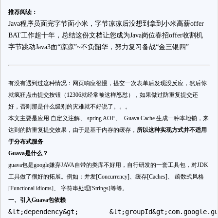
推荐阅读：
Java程序员面完字节面小米，字节凉凉后没想到拿到小米高薪offer
BAT工作超十年，总结这份文档让您成为Java岗位春招offer收割机
字节跳动Java3面“凉凉”~不负韶华，努力复习备战“金三银四”
有没有遇到过这种情况：网页响应很慢，提交一次表单后发现没反应，然后你
就疯狂点击提交按钮（12306就经常被这样怒怼），如果做过防重复提交还
好，否则那是什么级别的灾难就不好说了。。。
本文主要是应用 自定义注解、 spring AOP、· Guava Cache 生成一种本地锁，来
达到的防重复提交效果，由于是基于内存的缓存，
所以这种实现方式并不适用
于分布式服务
Guava是什么？
guava包是google嫌弃JAVA自带的类库不好用，自行研发的一套工具包，对JDK
工具做了很好的拓展。例如：并发[Concurrency]、缓存[Caches]、 函数式风格
[Functional idioms]、 字符串处理[Strings]等等。
一、引入Guava包依赖
&lt;dependency&gt;        &lt;groupId&gt;com.google.g