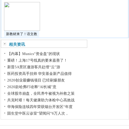
新教材来了！语文教
相关资讯
【内幕】Munics“资金盘”的现状
重磅！上海17号线真的要来嘉善了！
新晋5A景区邀游客共赴缙“云”游
医药投资高手挂帅 华安基金新产品值得
2020创业最赚钱项目 已经刷爆朋友
2020款哈弗F5诠释“AI长城”意
全球股市崩盘，全民养牛被视为补救之策
共克时艰！每天健康助力体检中心高效战
华海保险连续四年荣获烟台开发区“年度
固生堂中医云诊室“望闻问”6万人次，