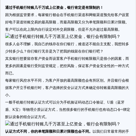
通过手机银行转账几千万或上亿资金，银行肯定是有限制的！
因为根据监管要求，每家银行都会在手机银行渠道和网银渠道预先给客户设置
好电子渠道转账交易的最高限额，而最高限额又分为单笔限额和日累计限额。
客户可以在此上限内自行设定对外交易限额，但是不允许超过最高限额。
很多人会不理解，我自己的钱存在你们银行，难道还不能自主支配，我想转多
少转多少么？你们银行无非是为了把我的钱留在你们银行吧？
其实银行想要留存客户资金而设置客户手机银行转账限额只是很小的因素，而
更多的因素是银行受到监管规定，把控风险，保证客户资金安全性的一种方式
而已。
每家银行风控水平不同，为客户开放的最高限额也会有所区别。并且银行会根
据客户开立手机银行时，客户选择的安全认证方式来确定你转账最高限额的大
小。
一般手机银行转账认证方式可以分为手机验证码动态口令验证、U盾（蓝牙
盾、K宝）等物理介质认证方式，当然很多银行的手机银行也有动态口令+绑定
默认设备的组合认证方式。
认证方式不同，你的单笔限额和日累计限额也会不同。
以我们日常最常用的手