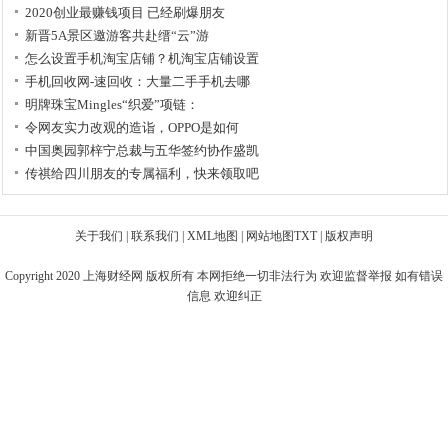
2020创业最赚钱项目 已经刷爆朋友
新晋5A景区邀游客共赴缙“云”游
怎么设置手机淘宝店铺？机淘宝店铺设置
手机回收网-速回收：大量二手手机去哪
明牌珠宝Mingles“织爱”项链：
令网友实力改观的造诣，OPPO是如何
中国奥园郭梓宁总裁与五华签约协作盛凯
传祺给四川朋友的专属福利，快来领取吧
关于我们
|
联系我们
|
XML地图
|
网站地图
TXT
|
版权声明
Copyright 2020
上海财经网
版权所有 本网拒绝一切非法行为 欢迎监督举报 如有错误
信息 欢迎纠正