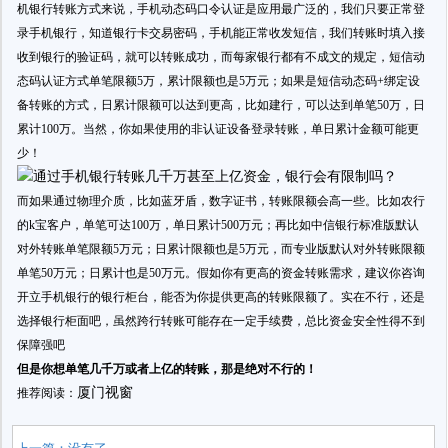
机银行转账方式来说，手机动态码口令认证是应用最广泛的，我们只要正常登
录手机银行，知道银行卡交易密码，手机能正常收发短信，我们转账时填入接
收到银行的验证码，就可以转账成功，而每家银行都有不成文的规定，短信动
态码认证方式单笔限额5万，累计限额也是5万元；如果是短信动态码+绑定设
备转账的方式，日累计限额可以达到更高，比如建行，可以达到单笔50万，日
累计100万。当然，你如果使用的非认证设备登录转账，单日累计金额可能更
少！
而如果通过物理介质，比如蓝牙盾，数字证书，转账限额会高一些。比如农行
的k宝客户，单笔可达100万，单日累计500万元；再比如中信银行标准版默认
对外转账单笔限额5万元；日累计限额也是5万元，而专业版默认对外转账限额
单笔50万元；日累计也是50万元。假如你有更高的资金转账需求，建议你咨询
开立手机银行的银行柜台，能否为你提供更高的转账限额了。实在不行，还是
选择银行柜面吧，虽然跨行转账可能存在一定手续费，总比资金安全性得不到
保障强吧
但是你想单笔几千万或者上亿的转账，那是绝对不行的！
厦门视窗
推荐阅读：