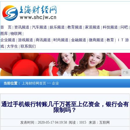
首 页
|
资讯频道
|
汽车频道
|
娱乐频道
|
教育频道
|
家居频道
|
科技频道
|
问吧
|
图库
|
物联网
|
企业频道
|
游戏频道
|
商讯频道
|
时尚频道
|
金融频道
|
微商频道
|
教育
|
ＩＴ
游
戏
|
大学生
|
联系我们
广告
当前位置：
上海财经网首页
>>
企业
通过手机银行转账几千万甚至上亿资金，银行会有
限制吗？
发表时间：2020-05-17 04:19:58
阅读：1015
来源：互联网