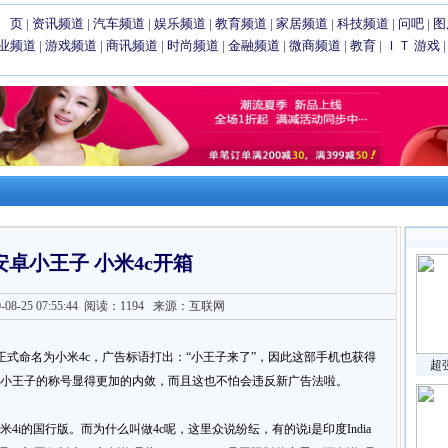
 页
|
资讯频道
|
汽车频道
|
娱乐频道
|
教育频道
|
家居频道
|
科技频道
|
问吧
|
图
业频道
|
游戏频道
|
商讯频道
|
时尚频道
|
金融频道
|
微商频道
|
教育
|
ＩＴ
游戏
安卓小王子 小米4c开箱
8-25 07:55:44
阅读：1194
来源：互联网
正式命名为小米4c，广告标语打出：“小王子来了”，因此这部手机也获得
超
e，小王子的称号显得更加的内敛，而且这也不怕会违反新广告法啦。
4i的国行版。而为什么叫做4c呢，这里众说纷纭，有的说i是印度India