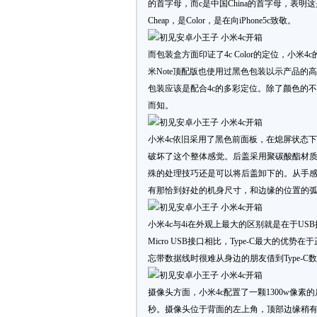
的首字母，而c是中国China的首字母，表明这是
Cheap，是Color，是在向iPhone5c致敬。
而包装盒方面印证了4c Color的定位，小
米Note顶配版也使用过黑色包装以示产品
包装应该是配合4c的多彩定位。除了颜色的
而知。
小米4c依旧采用了黑色前面板，在熄屏状态下
破坏了这个整体感觉。后盖采用聚碳酸酯材
殊的处理技巧还是可以将后盖卸下的。从手
有那恰到好处的机身尺寸，和边缘的位置的
小米4c与4i在外观上最大的区别就是在于USB接口
Micro USB接口相比，Type-C最大
忘带数据线时很难从身边的朋友借到Type-C
摄像头方面，小米4c配置了一颗1300w像素
秒。摄像头位于背面的左上角，顶部边缘稍有突