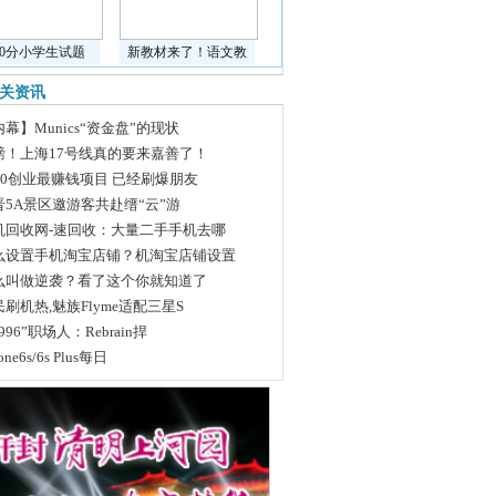
道0分小学生试题
新教材来了！语文教
关资讯
幕】Munics“资金盘”的现状
磅！上海17号线真的要来嘉善了！
020创业最赚钱项目 已经刷爆朋友
晋5A景区邀游客共赴缙“云”游
机回收网-速回收：大量二手手机去哪
么设置手机淘宝店铺？机淘宝店铺设置
么叫做逆袭？看了这个你就知道了
刷机热,魅族Flyme适配三星S
996”职场人：Rebrain捍
one6s/6s Plus每日