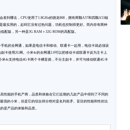
差到哪去，CPU使用了1.8GHz的骁龙808，拥有两颗A57和四颗A53核
08 却是最实用的，起码它没有过热问题，功耗也控制得更好。而内存有两种
的低配版，另一种是3G RAM＋32G ROM的高配版。
部分手机的全网通，如果是电信卡和移动、联通卡一起用，电信卡就必须设
副卡使用2G网。小米4c的全网通2.0可以把移动卡或联通卡设为主卡上
小米4c支持电信4G卡两个卡槽盲插，不分主副卡，并可与移动联通4G卡
和高性能的手机产商，品质和体验在它们近期的几款产品中得到了不同的
能最强的小米，但是它的综合得分绝对是名列前矛。盲目的性能和性价比
视的是产品的体验和品质。