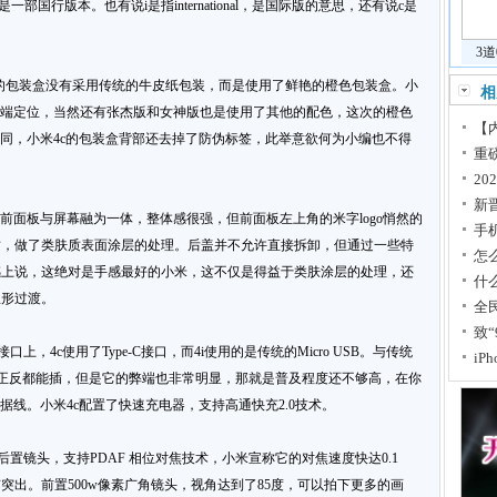
一部国行版本。也有说i是指international，是国际版的意思，还有说c是
3
米4c的包装盒没有采用传统的牛皮纸包装，而是使用了鲜艳的橙色包装盒。小
相
的高端定位，当然还有张杰版和女神版也是使用了其他的配色，这次的橙色
【内
不同，小米4c的包装盒背部还去掉了防伪标签，此举意欲何为小编也不得
重
2
新
前面板与屏幕融为一体，整体感很强，但前面板左上角的米字logo悄然的
手
质，做了类肤质表面涂层的处理。后盖并不允许直接拆卸，但通过一些特
怎
感上说，这绝对是手感最好的小米，这不仅是得益于类肤涂层的处理，还
什
弧形过渡。
全民
致“
上，4c使用了Type-C接口，而4i使用的是传统的Micro USB。与传统
iPh
的优势在于正反都能插，但是它的弊端也非常明显，那就是普及程度还不够高，在你
数据线。小米4c配置了快速充电器，支持高通快充2.0技术。
的后置镜头，支持PDAF 相位对焦技术，小米宣称它的对焦速度快达0.1
出。前置500w像素广角镜头，视角达到了85度，可以拍下更多的画