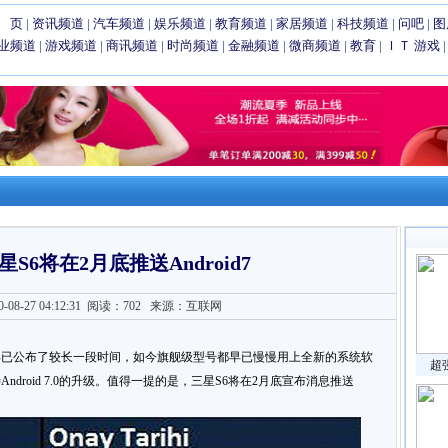
 页
|
资讯频道
|
汽车频道
|
娱乐频道
|
教育频道
|
家居频道
|
科技频道
|
问吧
|
图
业频道
|
游戏频道
|
商讯频道
|
时尚频道
|
金融频道
|
微商频道
|
教育
|
ＩＴ
游戏
S6将在2月底推送Android7
8-27 04:12:31
阅读：702
来源：互联网
系统软件早已公布了较长一段时间，如今旗舰级型号都早已慢慢用上全新的系统软
超
droid 7.0的升级。值得一提的是，三星S6将在2月底宣布消息推送