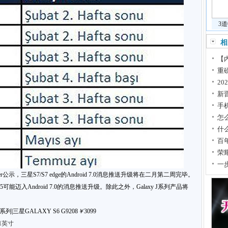
3
相
【内
重
2
新
手
怎
什
百
荣
一步
er公示，三星S7/S7 edge的Android 7.0消息推送升级将在二月第二周完毕。
e 5可能迈入Android 7.0的消息推送升级。除此之外，Galaxy J系列产品将
列|三星GALAXY S6 G9208
￥
3099
.1英寸