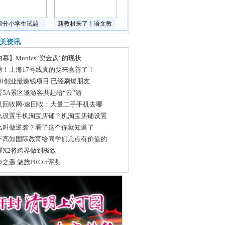
道0分小学生试题
新教材来了！语文教
关资讯
幕】Munics“资金盘”的现状
磅！上海17号线真的要来嘉善了！
020创业最赚钱项目 已经刷爆朋友
晋5A景区邀游客共赴缙“云”游
机回收网-速回收：大量二手手机去哪
么设置手机淘宝店铺？机淘宝店铺设置
么叫做逆袭？看了这个你就知道了
年高知国际教育给同学们几点有价值的
耀X2将跨界做到极致
之遥 魅族PRO 5评测